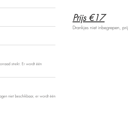
Prijs €17
Drankjes niet inbegrepen, pri
orraad strekt. Er wordt één
agen niet beschikbaar, er wordt één