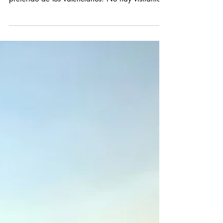
La paella es, probablemente, el plato más
internacional de España y sin duda, el plato
preferido de los valencianos. No hay visitante
en...